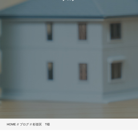
HOME
//
ブログ
// 杉並区 T様