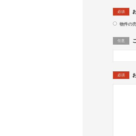
必須
物件の
任意
必須