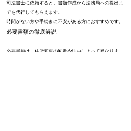
司法書士に依頼すると、書類作成から法務局への提出ま
でを代行してもらえます。
時間がない方や手続きに不安がある方におすすめです。
必要書類の徹底解説
必要書類は、住所変更の回数や理由によって異なりま
す。
基本的には、登記申請書、不動産の住所を確認できる書
類、名義人の現住所を確認できる書類（住民票、戸籍附
票など）が必要です。
複数回引っ越しをしている場合は、住所のつながりを証
明する必要があります。
スムーズな手続きのための注意点