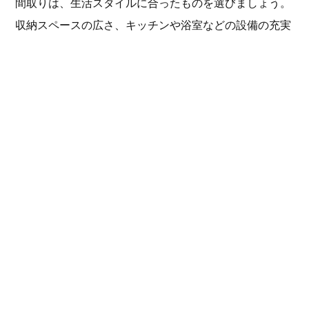
間取りは、生活スタイルに合ったものを選びましょう。
収納スペースの広さ、キッチンや浴室などの設備の充実
度も確認しましょう。
将来的なライフスタイルの変化も考慮し、必要十分な広
さと機能を備えた間取りを選ぶことが大切です。
周辺環境の確認
周辺の環境も、快適な生活を送る上で重要な要素です。
治安の良さ、日当たり、騒音、近隣住民との関係性など
を確認しましょう。
実際に現地を訪れ、周辺を散策してみることで、より具
体的なイメージが掴めます。