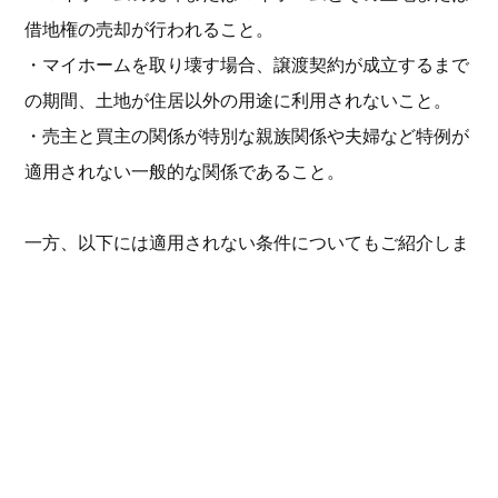
借地権の売却が行われること。
・マイホームを取り壊す場合、譲渡契約が成立するまで
の期間、土地が住居以外の用途に利用されないこと。
・売主と買主の関係が特別な親族関係や夫婦など特例が
適用されない一般的な関係であること。
一方、以下には適用されない条件についてもご紹介しま
す。
・特例の適用を受ける目的としてのみ入居し、居住用の
家屋とは認識されない場合。
・居住用の家屋を新築する過程で、仮住まいとして使用
される場合、または一時的な目的で入居される場合。
・別荘など、趣味、娯楽、または保養のために主に所有