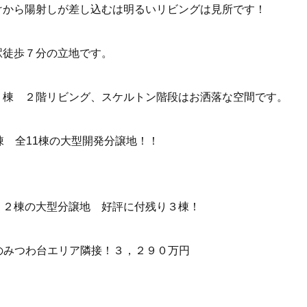
から陽射しが差し込むは明るいリビングは見所です！
徒歩７分の立地です。
１棟
２階リビング、スケルトン階段はお洒落な空間です。
棟
全11棟の大型開発分譲地！！
２棟の大型分譲地 好評に付残り３棟！
みつわ台エリア隣接！３，２９０万円