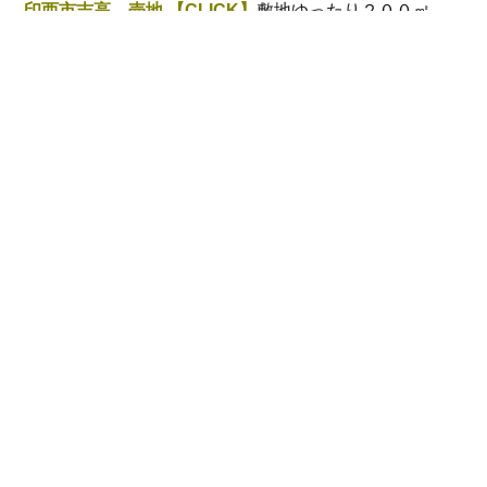
印西市吉高 売地 【CLICK】
敷地ゆったり２００㎡
超！！建築条件なし！
▽▽▽専任物件▽▽▽
千葉市緑区あすみが丘東１丁目 中古戸建【CLICK】
へーベルハウス施工！！
▼▼▼当社 売主物件▼▼▼
ライオンズマンション西千葉第二 【CLICK】
オーナー
チェンジマンション！入居中！